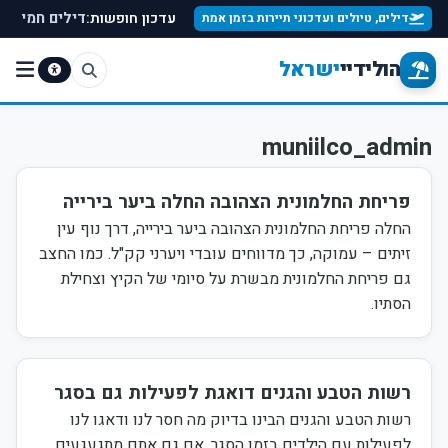
עדכון חופשות:
דילים חמים למ
דילים, טיולים ועדכוני תיירות בזמן אמת
הולידיי
ישראל
muniilco_admin
פריחת החלמונית הצהובה החלה ביער בירייה
החלה פריחת החלמונית הצהובה ביער בירייה, דרך נוף עין
זיתים – עמוקה, כך מדווחים עובדי ויערני קק"ל. כמו החצב
גם פריחת החלמונית מבשרת על סיומי של הקיץ וצחילת
הסתיו.
רשות הטבע והגנים דואגת לפעילות גם בסגר
רשות הטבע והגנים הבינו בדיוק מה חסר לנו ודאגו לנו
לפעילות עם הילדים בזמן הסגר. אם גם אתם מתגעגעים