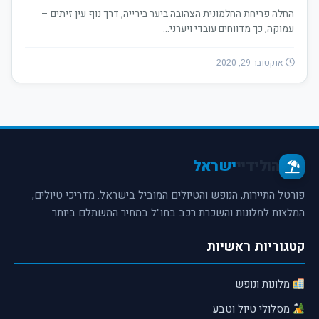
החלה פריחת החלמונית הצהובה ביער בירייה, דרך נוף עין זיתים –
עמוקה, כך מדווחים עובדי ויערני…
אוקטובר 29, 2020
הולידיי
ישראל
פורטל התיירות, הנופש והטיולים המוביל בישראל. מדריכי טיולים,
המלצות למלונות והשכרת רכב בחו"ל במחיר המשתלם ביותר.
קטגוריות ראשיות
מלונות ונופש
מסלולי טיול וטבע