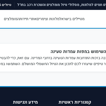
טיולים 2026:
ם חמים למלונות, מסלולי טיול מומלצים והשכרת רכב בחו"ל
מטיילים בישראל
מלונות וצימרים
אתרי תיירות
המומלצים
השימוש במפות עמדות טעינה
בה בזכות התרחבות עמדות הטעינה ברחבי המדינה. עם זאת, כדי להבטיח
טיפים שיעזרו לכם לתכנן את הטיול החשמלי המושלם. השתמשו במפ
קטגוריות ראשיות
מידע ונגישות